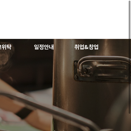
교위탁
일정안내
취업&창업