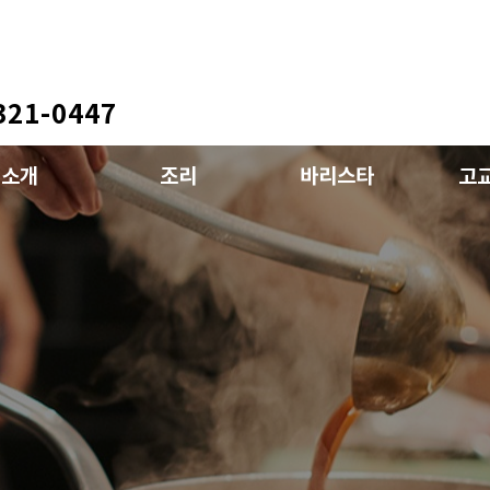
321-0447
소ㅤ개
조ㅤ리
바리스타
고